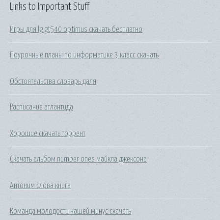
Links to Important Stuff
Игры для lg gt540 optimus скачать бесплатно
Поурочные планы по информатике 3 класс скачать
Обстоятельства словарь даля
Расписание атлантида
Хорошие скачать торрент
Скачать альбом number ones майкла джексона
Антоним слова книга
Команда молодости нашей минус скачать