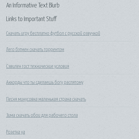
An Informative Text Blurb
Links to Important Stuff
Скачать игру бесплатно футбол с русской озвучкой
Лего бэтмен скачать торрентом
Сэвилен гост технические условия
Аккорды что ты сделаешь богу распятому
Песня минусовка маленькая страна скачать
Зима скачать обои для рабочего стола
Розетка уа