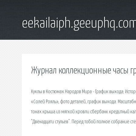
eekailaiph.geeuphq.co
Журнал коллекционные часы г
Куклы в Костюмах Народов Мира - График выхода; Исто
«Солей Рояль», фото деталей, график выхода. Масштаб
тонах крыша из мягкой кровли сбербанк кредитный каль
"Двенадцати стульев". Перед тобой полное собрание ст