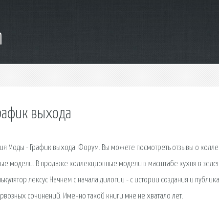
m
рафик выхода
рия Моды - График выхода. Форум. Вы можете посмотреть отзывы о колл
ные модели. В продаже коллекционные модели в масштабе кухня в зеле
кулятор лексус Начнем с начала дилогии - с истории создания и публик
ервозных сочинений. Именно такой книги мне не хватало лет.