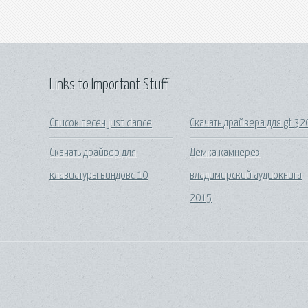
Links to Important Stuff
Список песен just dance
Скачать драйвера для gt 32
Скачать драйвер для
Демка камнерез
клавиатуры виндовс 10
владимирский аудиокнига
2015