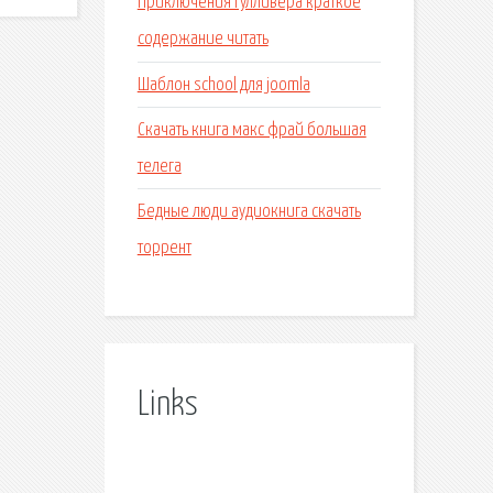
Приключения гулливера краткое
содержание читать
Шаблон school для joomla
Скачать книга макс фрай большая
телега
Бедные люди аудиокнига скачать
торрент
Links