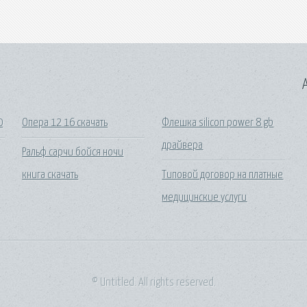
A
0
Опера 12 16 скачать
Флешка silicon power 8 gb
драйвера
Ральф сарчи бойся ночи
книга скачать
Типовой договор на платные
медицинские услуги
© Untitled. All rights reserved.