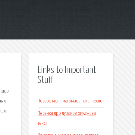
Links to Important
Stuff
екции
ных
Позови меня магомаев текст песни
ации
Песенка про дураков окуджава
текст