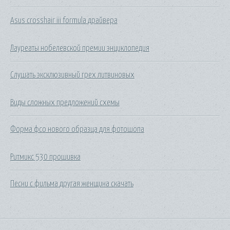
Asus crosshair iii formula драйвера
Лауреаты нобелевской премии энциклопедия
Слушать эксклюзивный грех литвиновых
Виды сложных предложений схемы
Форма фсо нового образца для фотошопа
Ритмикс 530 прошивка
Песни с фильма другая женщина скачать