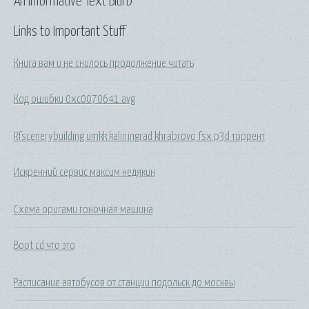
An Informative Text Blurb
Links to Important Stuff
Книга вам и не снилось продолжение читать
Код ошибки 0xc0070641 avg
Rfscenerybuilding umkk kaliningrad khrabrovo fsx p3d торрент
Искренний сервис максим недякин
Схема оригами гоночная машина
Boot cd что это
Расписание автобусов от станции подольск до москвы