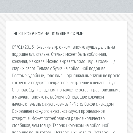
Тапки крючком на подошве схемы
05/01/2016 · Вязанные крючком тапочки лучше делать на
подошве или стельке. Стелька может быть войлочная,
кожаная, меховая. Можно вырезать подошву из голенища
старых сапог. Теплая обувка на войлочной подошве.
Пестрые, удобные, красивые и оригинальные тапки не просто
согреют, а подарят прекрасное настроение в ненастный день.
Они подойдут женщинам, но также не оставят равнодушными
и мужчин. Тапочки на войлочной подошве крючком
начинают вязать с «кустиков» из 3-5 столбиков с накидом.
Основанием каждого «кустика» служит проделанное
отверстие. Может потребоваться разное количество
столбиков, чем толще. Тапочки крючком на войлочной
подошве почти готовы. Осталось их украсить. Осталось их