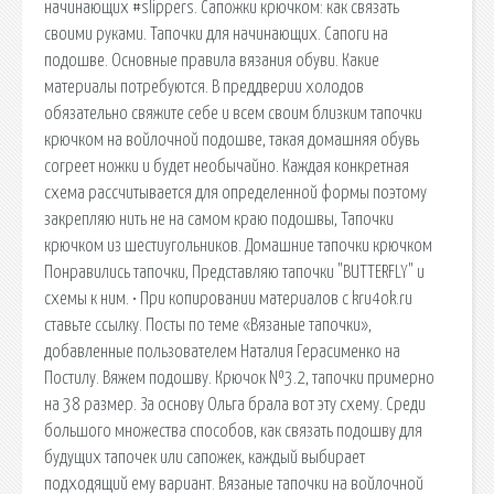
начинающих #slippers. Сапожки крючком: как связать
своими руками. Тапочки для начинающих. Сапоги на
подошве. Основные правила вязания обуви. Какие
материалы потребуются. В преддверии холодов
обязательно свяжите себе и всем своим близким тапочки
крючком на войлочной подошве, такая домашняя обувь
согреет ножки и будет необычайно. Каждая конкретная
схема рассчитывается для определенной формы поэтому
закрепляю нить не на самом краю подошвы, Тапочки
крючком из шестиугольников. Домашние тапочки крючком
Понравились тапочки, Представляю тапочки "BUTTERFLY" и
схемы к ним. • При копировании материалов с kru4ok.ru
ставьте ссылку. Посты по теме «Вязаные тапочки»,
добавленные пользователем Наталия Герасименко на
Постилу. Вяжем подошву. Крючок №3.2, тапочки примерно
на 38 размер. За основу Ольга брала вот эту схему. Среди
большого множества способов, как связать подошву для
будущих тапочек или сапожек, каждый выбирает
подходящий ему вариант. Вязаные тапочки на войлочной