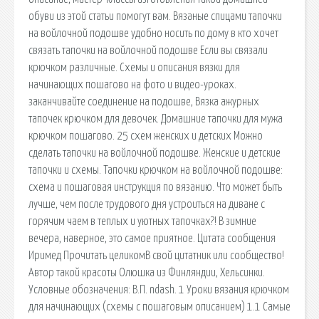
обуви из этой статьи помогут вам. Вязаные спицами тапочки
на войлочной подошве удобно носить по дому в кто хочет
связать тапочки на войлочной подошве Если вы связали
крючком различные. Схемы и описания вязки для
начинающих пошагово на фото и видео-уроках.
заканчивайте соединение на подошве, Вязка ажурных
тапочек крючком для девочек. Домашние тапочки для мужа
крючком пошагово. 25 схем женских и детских Можно
сделать тапочки на войлочной подошве. Женские и детские
тапочки и схемы. Тапочки крючком на войлочной подошве:
схема и пошаговая инструкция по вязанию. Что может быть
лучше, чем после трудового дня устроиться на диване с
горячим чаем в теплых и уютных тапочках?! В зимние
вечера, наверное, это самое приятное. Цитата сообщения
Иримед Прочитать целикомВ свой цитатник или сообщество!
Автор такой красоты Олюшка из Финляндии, Хельсинки.
Условные обозначения: В.П. ndash. 1 Уроки вязания крючком
для начинающих (схемы с пошаговым описанием) 1.1 Самые