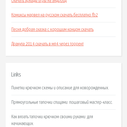
Скачать аркады игры на андроид
Комиксы марвел на русском скачать бесплатно fb2
Песня добрая сказка с хорошим концом скачать
Дракула 2014 скачать в мп4 через торрент
Links
Пинетки крючком схемы и описание для новорожденных.
Прямоугольные тапочки спицами: пошаговый мастер-класс.
Как вязать тапочки крючком своими руками: для
начинающих.