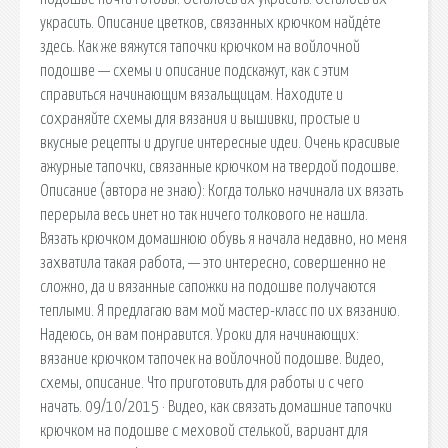
украсить. Описание цветков, связанных крючком найдёте
здесь. Как же вяжутся тапочки крючком на войлочной
подошве — схемы и описание подскажут, как с этим
справиться начинающим вязальщицам. Находите и
сохраняйте схемы для вязания и вышивки, простые и
вкусные рецепты и другие интересные идеи. Очень красивые
ажурные тапочки, связанные крючком на твердой подошве.
Описание (автора не знаю): Когда только начинала их вязать
перерыла весь инет но так ничего толкового не нашла.
Вязать крючком домашнюю обувь я начала недавно, но меня
захватила такая работа, — это интересно, совершенно не
сложно, да и вязанные сапожки на подошве получаются
теплыми. Я предлагаю вам мой мастер-класс по их вязанию.
Надеюсь, он вам понравится. Уроки для начинающих:
вязание крючком тапочек на войлочной подошве. Видео,
схемы, описание. Что приготовить для работы и с чего
начать. 09/10/2015 · Видео, как связать домашние тапочки
крючком на подошве с меховой стелькой, вариант для