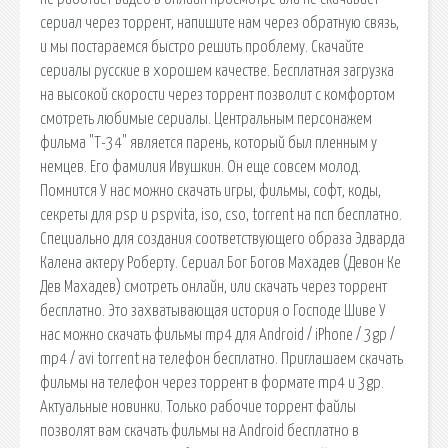
сериал через торрент, напишите нам через обратную связь,
и мы постараемся быстро решить проблему. Скачайте
сериалы русские в хорошем качестве. Бесплатная загрузка
на высокой скорости через торрент позволит с комфортом
смотреть любимые сериалы. Центральным персонажем
фильма "Т-34" является парень, который был пленным у
немцев. Его фамилия Ивушкин. Он еще совсем молод.
Помнится У нас можно скачать игры, фильмы, софт, коды,
секреты для psp и pspvita, iso, cso, torrent на псп бесплатно.
Специально для создания соответствующего образа Эдварда
Калена актеру Роберту. Сериал Бог Богов Махадев (Девон Ке
Дев Махадев) смотреть онлайн, или скачать через торрент
бесплатно. Это захватывающая история о Господе Шиве У
нас можно скачать фильмы mp4 для Android / iPhone / 3gp /
mp4 / avi torrent на телефон бесплатно. Приглашаем скачать
фильмы на телефон через торрент в формате mp4 и 3gp.
Актуальные новинки. Только рабочие торрент файлы
позволят вам скачать фильмы на Android бесплатно в