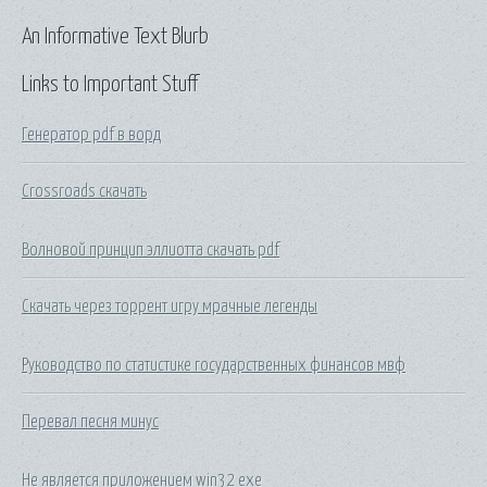
An Informative Text Blurb
Links to Important Stuff
Генератор pdf в ворд
Crossroads скачать
Волновой принцип эллиотта скачать pdf
Скачать через торрент игру мрачные легенды
Руководство по статистике государственных финансов мвф
Перевал песня минус
Не является приложением win32 exe