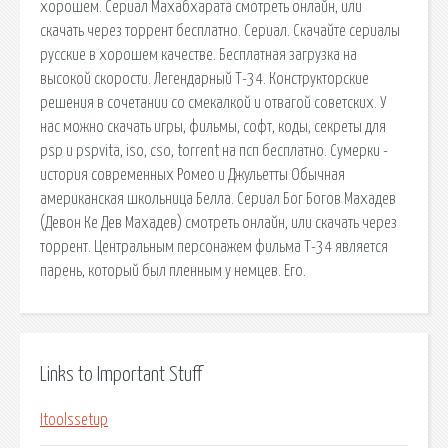
хорошем. Сериал Махабхарата смотреть онлайн, или
скачать через торрент бесплатно. Сериал. Скачайте сериалы
русские в хорошем качестве. Бесплатная загрузка на
высокой скорости. Легендарный Т-34. Конструкторские
решения в сочетании со смекалкой и отвагой советских. У
нас можно скачать игры, фильмы, софт, коды, секреты для
psp и pspvita, iso, cso, torrent на псп бесплатно. Сумерки -
история современных Ромео и Джульетты Обычная
американская школьница Белла. Сериал Бог Богов Махадев
(Девон Ке Дев Махадев) смотреть онлайн, или скачать через
торрент. Центральным персонажем фильма Т-34 является
парень, который был пленным у немцев. Его.
Links to Important Stuff
Itoolssetup