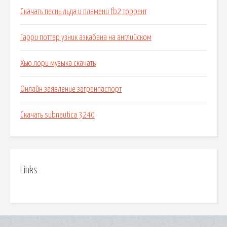
Скачать песнь льда и пламени fb2 торрент
Гарри поттер узник азкабана на английском
Хью лори музыка скачать
Онлайн заявление загранпаспорт
Скачать subnautica 3240
Links