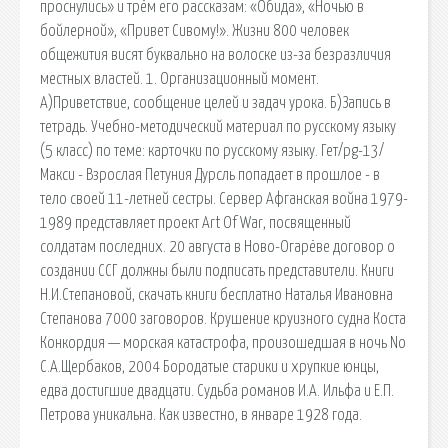
проснулись» и трём его рассказам: «Обида», «Ночью в
бойлерной», «Привет Сивому!». Жизни 800 человек
общежития висят буквально на волоске из-за безразличия
местных властей. 1. Организационный момент.
А)Приветствие, сообщение целей и задач урока. Б)Запись в
тетрадь. Учебно-методический материал по русскому языку
(5 класс) по теме: карточки по русскому языку. Гет/pg-13/
Макси - Взрослая Петуния Дурсль попадает в прошлое - в
тело своей 11-летней сестры. Сервер Афганская война 1979-
1989 представляет проект Art Of War, посвященный
солдатам последних. 20 августа в Ново-Огарёве договор о
создании ССГ должны были подписать представители. Книги
Н.И.Степановой, скачать книги бесплатно Наталья Ивановна
Степанова 7000 заговоров. Крушение круизного судна Коста
Конкордия — морская катастрофа, произошедшая в ночь No
С.А.Щербаков, 2004 Бородатые старики и хрупкие юнцы,
едва достигшие двадцати. Судьба романов И.А. Ильфа и Е.П.
Петрова уникальна. Как известно, в январе 1928 года.