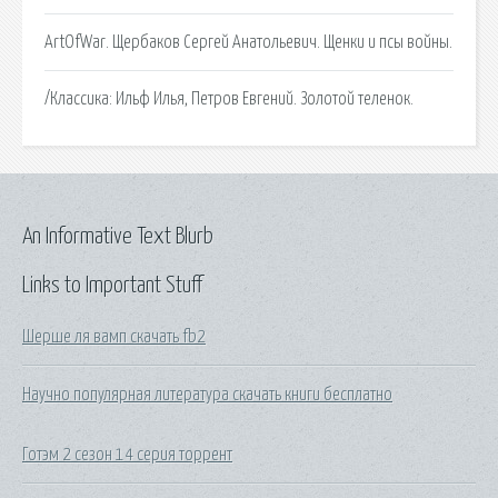
ArtOfWar. Щербаков Сергей Анатольевич. Щенки и псы войны.
/Классика: Ильф Илья, Петров Евгений. Золотой теленок.
An Informative Text Blurb
Links to Important Stuff
Шерше ля вамп скачать fb2
Научно популярная литература скачать книги бесплатно
Готэм 2 сезон 14 серия торрент