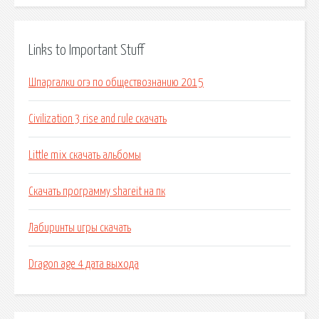
Links to Important Stuff
Шпаргалки огэ по обществознанию 2015
Civilization 3 rise and rule скачать
Little mix скачать альбомы
Скачать программу shareit на пк
Лабиринты игры скачать
Dragon age 4 дата выхода