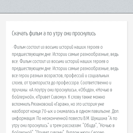
Скачать фильм а по утру они проснулись
· Фильм состоит из восьми историй наших героев о
предшествующем дне. Истории самые разнообразные, ведь
все. Фильм состоит из восьми историй наших героев о
предшествующем дне. Истории самые разнообразные, ведь
все герои разных возрастов, профессий и социальных
слоев, от тракториста до профессора. Соответственно и
причины. «А поутру они проснулись», «Обида», «Ночью в
бойлерной», «Привет Сивому». К слову также можно
вспомнить Рязановский «Гараж», но это история уже
наоборот конца 70-ых и снималась в одном павильоне. Доп.
информация: По неоконченной повести В.М. Шукшина "А по
утру они проснулись" и трем рассказам: "Обида", "Ночью в
бойлерной", "Привет сивому". Диплом жюри Сергею