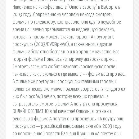
Никоненко на кинофестивале "Окно в Европу" в Выборге в
2003 году. Современному человеку некогда смотреть
фильмы по телевизору, как правило, они идут в неудобное
время или вечно прерываются на надоевшую рекламу,
которая. У нас вы можете скачать торрент А поутру они
проснулись (2003/DVDRip-AVC), а также многие другие
фильмы абсолютно бесплатно и в хорошем качестве. Все
торрент фильмы Повелась на парочку актеров- а зря-а.
Смотреть всем, кто любит смаковать послевкусие после
пьянства и как и сколько и где выпили --- фильм ваш про вас.
В фильме «А поутру они проснулись» главными героями
являются несколько мужчин разных возрастов. У каждого из
них был особый вечер, поэтому всех их привезли в
вытрезвитель. Смотреть фильм А по утру они проснулись.
ОНЛАЙН БЕСПЛАТНО в hd качестве! Описание, отзывы и
рецензии о фильме А по утру они проснулись. «А поутру они
проснулись» — российский кинофильм, снятый в 2003 году
по неоконченной повести Василия Шукшина «А поутру они