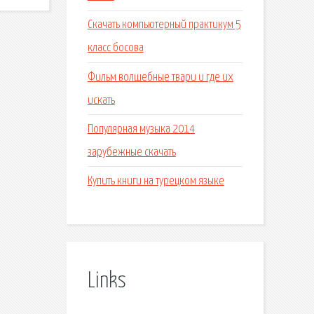
Скачать компьютерный практикум 5
класс босова
Фильм волшебные твари и где их
искать
Популярная музыка 2014
зарубежные скачать
Купить книги на турецком языке
Links