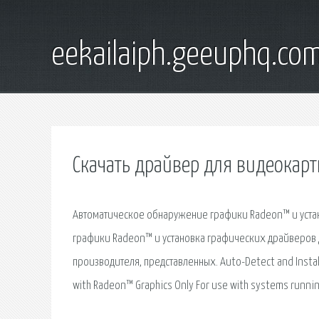
eekailaiph.geeuphq.co
Скачать драйвер для видеокар
Автоматическое обнаружение графики Radeon™ и уста
графики Radeon™ и установка графических драйверов д
производителя, представленных. Auto-Detect and Instal
with Radeon™ Graphics Only For use with systems runnin