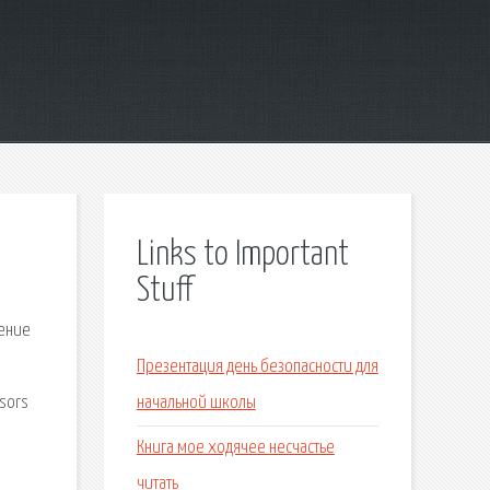
Links to Important
Stuff
ение
Презентация день безопасности для
ssors
начальной школы
Книга мое ходячее несчастье
читать