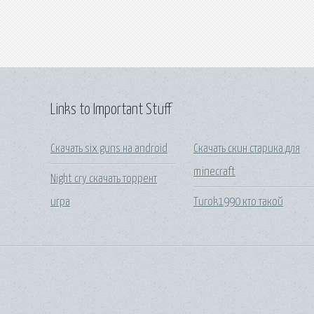
Links to Important Stuff
Скачать six guns на android
Скачать скин старика для
minecraft
Night cry скачать торрент
игра
Turok1990 кто такой