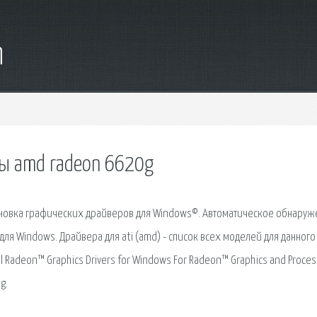
m
ты amd radeon 6620g
новка графических драйверов для Windows©. Автоматическое обнаруж
ля Windows. Драйвера для ati (amd) - список всех моделей для данного
l Radeon™ Graphics Drivers for Windows For Radeon™ Graphics and Proce
g.