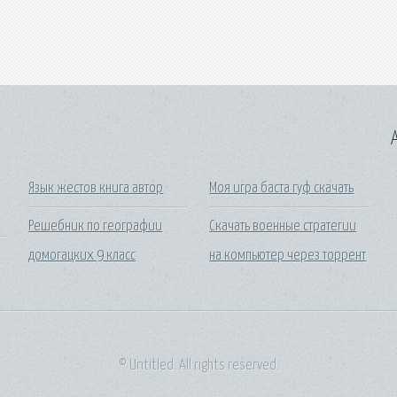
A
Язык жестов книга автор
Моя игра баста гуф скачать
Решебник по географии
Скачать военные стратегии
домогацких 9 класс
на компьютер через торрент
© Untitled. All rights reserved.