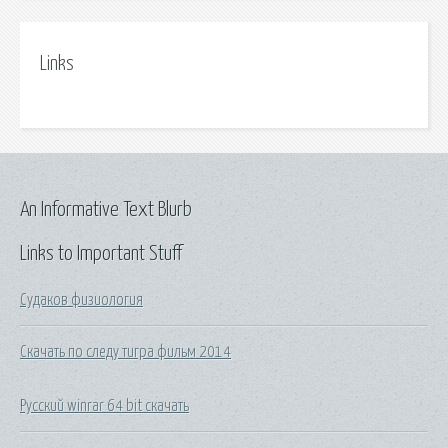
Links
An Informative Text Blurb
Links to Important Stuff
Судаков физиология
Скачать по следу тигра фильм 2014
Русский winrar 64 bit скачать