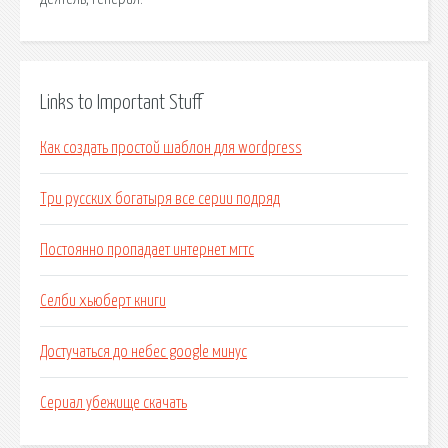
Links to Important Stuff
Как создать простой шаблон для wordpress
Три русских богатыря все серии подряд
Постоянно пропадает интернет мгтс
Селби хьюберт книги
Достучаться до небес google минус
Сериал убежище скачать