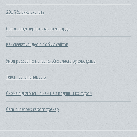
2015 бланки скачать
Сокровища черного моря аккорды
Как скачать видео с любых сайтов
Умвд россии по пензенской области руководство
Текст песни ненависть
Схема підключення каміна з водяним контуром
Gemini heroes reborn тренер