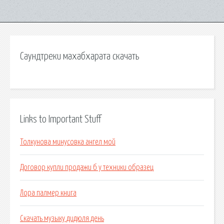
Саундтреки махабхарата скачать
Links to Important Stuff
Толкунова минусовка ангел мой
Договор купли продажи б у техники образец
Лора палмер книга
Скачать музыку дидюля день