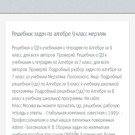
Решебник задач по алгебре 9 класс мерзляк
Решебник и ГДЗ к учебникам и тетрадям по Алгебре за 9
класс, для всех авторов. Проверяй. Решебник и ГДЗ к
учебникам и тетрадям по Алгебре за 7 класс, для всех
авторов. Проверяй. Подробный разбор задач по алгебре за
7 класс из учебника Мерзляка, Полонского, Якир. Подробный
решебник (гдз) по Алгебре за 9 класс к учебнику школьной
программы. Подробный решебник (гдз) по Алгебре за 8
класс к учебнику школьной программы. На сайте
Класс.Москва вы можете прочитать гдз, решебник, рабочую
тетрадь и ответы. - Стабильная компания, известная с 1995г. -
Профессионализм и опыт наших патентных поверенных.
Admin - Богомолов Н. В. Сборник задач по математике :
учебное пособие для ссузов ОНЛАЙН. Ботанам.нет: более