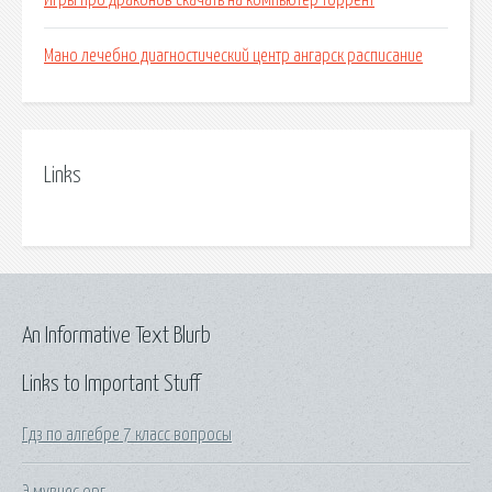
Игры про драконов скачать на компьютер торрент
Мано лечебно диагностический центр ангарск расписание
Links
An Informative Text Blurb
Links to Important Stuff
Гдз по алгебре 7 класс вопросы
Э мувиес орг