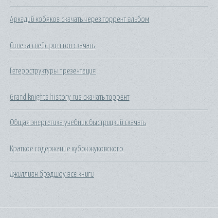
Аркадий кобяков скачать через торрент альбом
Синева спейс рингтон скачать
Гетероструктуры презентация
Grand knights history rus скачать торрент
Общая энергетика учебник быстрицкий скачать
Краткое содержание кубок жуковского
Джиллиан брэдшоу все книги