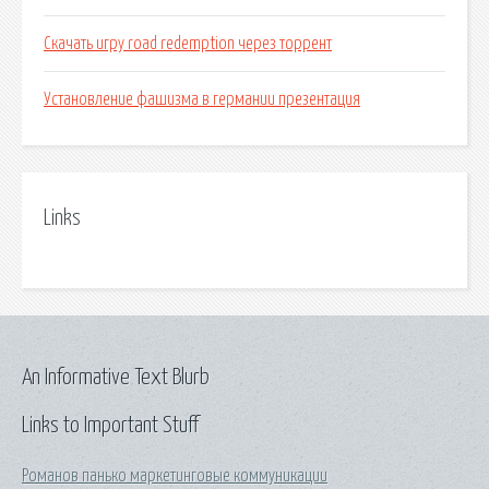
Скачать игру road redemption через торрент
Установление фашизма в германии презентация
Links
An Informative Text Blurb
Links to Important Stuff
Романов панько маркетинговые коммуникации