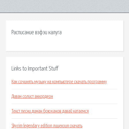
Расписание взфэи калуга
Links to Important Stuff
Как сочинять музыку на компьютере скачать программу
Диван солист аккордеон
Текст песни диман брюханов давай катаемся
Skyrim legendary edition лицензия скачать