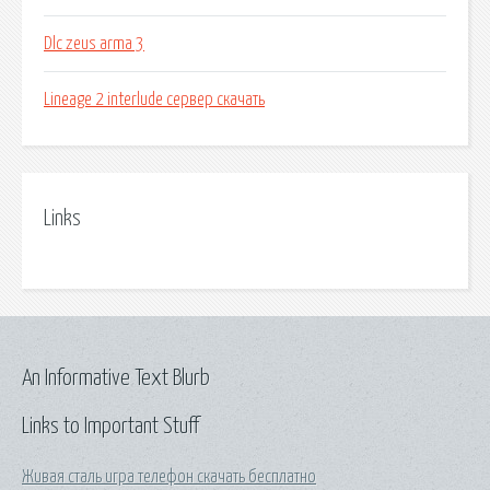
Dlc zeus arma 3
Lineage 2 interlude сервер скачать
Links
An Informative Text Blurb
Links to Important Stuff
Живая сталь игра телефон скачать бесплатно