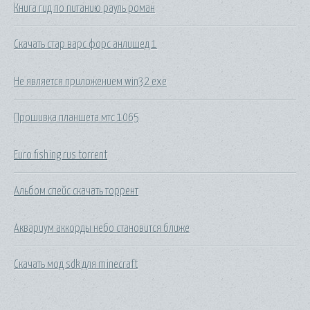
Книга гид по питанию рауль роман
Скачать стар варс форс анлишед 1
Не является приложением win32 exe
Прошивка планшета мтс 1065
Euro fishing rus torrent
Альбом спейс скачать торрент
Аквариум аккорды небо становится ближе
Скачать мод sdk для minecraft