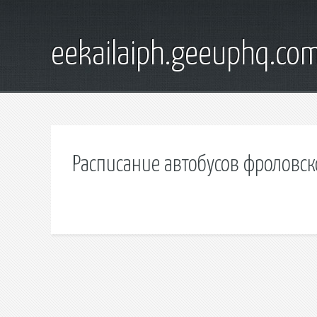
eekailaiph.geeuphq.co
Расписание автобусов фроловск