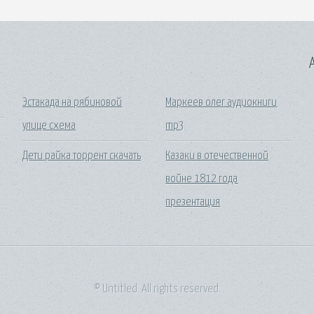
A
Эстакада на рябиновой
Маркеев олег аудиокниги
улице схема
mp3
Дети райка торрент скачать
Казаки в отечественной
войне 1812 года
презентация
© Untitled. All rights reserved.