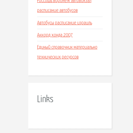
Россошь воронеж автовокзал
расписание автобусов
Автобусы расписание израиль
Аккорд хонда 2007
Единый справочник материально
технических ресурсов
Links