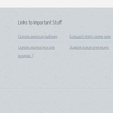
Links to Important Stuff
Скачать андроид рыбалку
Большой театр схема зала
Скачать кнопка пуск для
Дидюля линия огня минус
виндовс 7