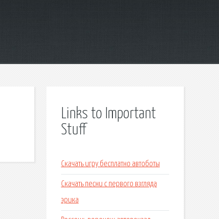
Links to Important
Stuff
Скачать игру бесплатно автоботы
Скачать песни с первого взгляда
эрика