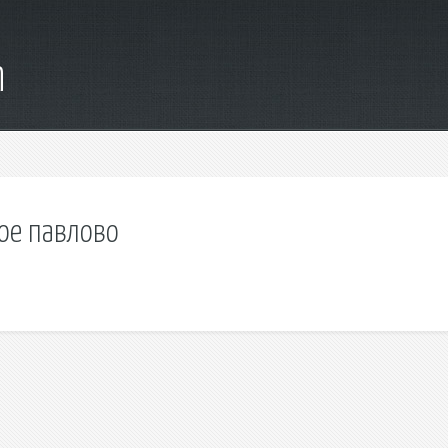
m
ое павлово