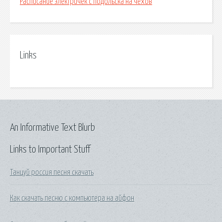
Расписание электричек с подольска на чехов
Links
An Informative Text Blurb
Links to Important Stuff
Танцуй россия песня скачать
Как скачать песню с компьютера на айфон