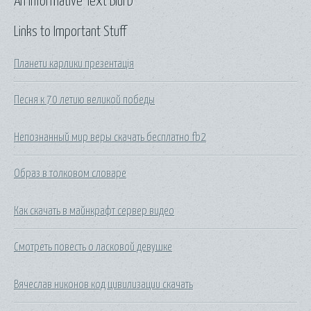
An Informative Text Blurb
Links to Important Stuff
Планети карлики презентація
Песня к 70 летию великой победы
Непознанный мир веры скачать бесплатно fb2
Образ в толковом словаре
Как скачать в майнкрафт сервер видео
Смотреть повесть о ласковой девушке
Вячеслав никонов код цивилизации скачать