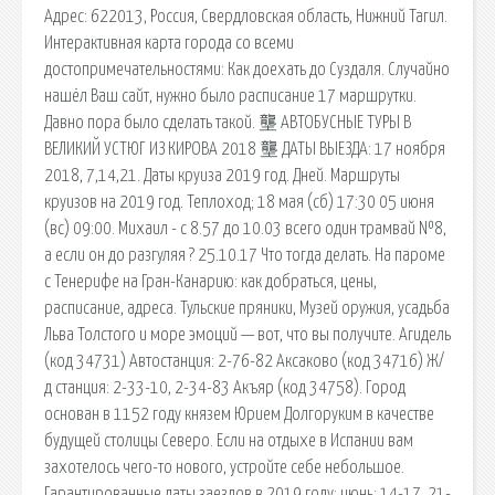
Адрес: 622013, Россия, Свердловская область, Нижний Тагил.
Интерактивная карта города со всеми
достопримечательностями: Как доехать до Суздаля. Случайно
нашёл Ваш сайт, нужно было расписание 17 маршрутки.
Давно пора было сделать такой. 壟 АВТОБУСНЫЕ ТУРЫ В
ВЕЛИКИЙ УСТЮГ ИЗ КИРОВА 2018 壟 ДАТЫ ВЫЕЗДА: 17 ноября
2018, 7,14,21. Даты круиза 2019 год. Дней. Маршруты
круизов на 2019 год. Теплоход; 18 мая (сб) 17:30 05 июня
(вс) 09:00. Михаил - c 8.57 до 10.03 всего один трамвай №8,
а если он до разгуляя ? 25.10.17 Что тогда делать. На пароме
с Тенерифе на Гран-Канарию: как добраться, цены,
расписание, адреса. Тульские пряники, Музей оружия, усадьба
Льва Толстого и море эмоций — вот, что вы получите. Агидель
(код 34731) Автостанция: 2-76-82 Аксаково (код 34716) Ж/
д станция: 2-33-10, 2-34-83 Акъяр (код 34758). Город
основан в 1152 году князем Юрием Долгоруким в качестве
будущей столицы Северо. Если на отдыхе в Испании вам
захотелось чего-то нового, устройте себе небольшое.
Гарантированные даты заездов в 2019 году: июнь: 14-17, 21-