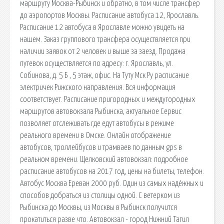
маршруту Москва-Рыбинск и обратно, в том числе трансфер
до аэропортов Москвы. Расписание автобуса 12, Ярославль.
Расписание 12 автобуса в Ярославле можно увидеть на
нашем. Заказ группового трансфера осуществляется при
наличии заявок от 2 человек и выше за заезд. Продажа
путевок осуществляется по адресу: г. Ярославль, ул.
Собинова, д. 5 Б , 5 этаж, офис. На Туту Мск Ру расписание
электричек Рижского направления. Вся информация
соответствует. Расписание пригородных и междугородных
маршрутов автовокзала Рыбинска, актуальное Сервис
позволяет отслеживать где едут автобусы в режиме
реального времени в Омске. Онлайн отображение
автобусов, троллейбусов и трамваев по данным gps в
реальном времени. Щелковский автовокзал: подробное
расписание автобусов на 2017 год, цены на билеты, телефон.
Автобус Москва Ереван 2000 руб. Один из самых надёжных и
способов добраться из столицы одной. С ветерком из
Рыбинска до Москвы, из Москвы в Рыбинск получится
прокатиться разве что. Автовокзал - город Нижний Тагил