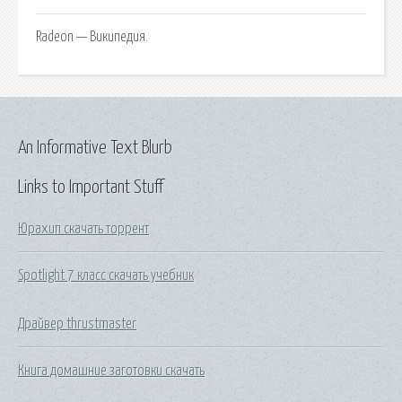
Radeon — Википедия.
An Informative Text Blurb
Links to Important Stuff
Юрахип скачать торрент
Spotlight 7 класс скачать учебник
Драйвер thrustmaster
Книга домашние заготовки скачать