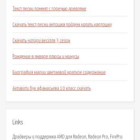
Текст песни помнят с горечью древляне
Скачать текст песни антошка пойдем копать картошку
Скачать чотири весілля 3 сезон
Рождение в январе плюсы и минусы
Биография марии цветаевой краткое содержание
Активити бук афанасьева 10 класс скачать
Links
Драйверы и поддержка AMD для Radeon, Radeon Pro, FirePro.