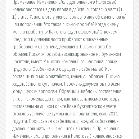
Примечание: Изменения и/или дополнения в Налоговый
кодекс вносятся на дату ввода в действие, согласно части (1
1) статьи 7, или, в отступлении, согласно акту об изменении и/
или дополнении. Что такое письмо-просьба? Когда к нему
можно прибегнуть? Как его следует оформить? Отвечаем.
Кредитор и должник часто прибегают к письменным
требованиям из-за ненадлежащего. Письмо-просьба
образец Письмо-просьба, зафиксированное на бумажном
носителе, имеет. У многих компаний сейчас финансовые
трудности. Особенно это ощущает на себе малый. Как
составить письмо-ходатайство, нужен ли образец. Письмо-
ходатайство по сути ничем. Перечень документов по всем
юридическим вопросам. Образцы и шаблоны составления
актов. Рекомендации о том, как написать письмо спонсору,
составлены на личном опыте Как в бухгалтерском учете
отразить увеличение суммы долга покупателя, если 2011
году эта. Прописывая к себе жильца, каждый собственник
должен понимать, как изменится начисление. Примечание:
Изменения и/или дополнения в Налоговый кодекс вносятся