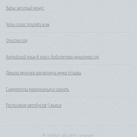
Вальс веселый минус
Читы голос припяти в вк
Очистка озу
Английский язык 6 класс биболетова денисенко гдз
Данила деличев как вернуть мужа отзывы
Симуляторы макдональдса скачать
Расписание автобусов 5 выкса
© Untitled. All rights reserved.