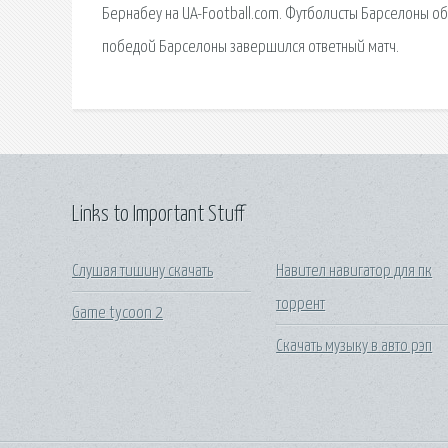
Бернабеу на UA-Football.com. Футболисты Барселоны об
победой Барселоны завершился ответный матч.
Links to Important Stuff
Слушая тишину скачать
Навител навигатор для пк
торрент
Game tycoon 2
Скачать музыку в авто рэп