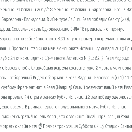
 Где покажут в прямом эфире матч Ла Лиги Барселона - Реал. Второй го
Чемпионат Испании 2017/18. Чемпионат Испании. Барселона - Все на Мат
арселона - Вальядолид. В 28-м туре Ла Лиги Реал победил Сельту (2:0),
адрид. Социальная сеть Одноклассники СИЛА ТВ представляют прямую
Барселона на сайте Советского. В 31-м туре примеры встречались два л
пании. Прогноз и ставки на матч чемпионата Испании 27 января 2019 Пр
б с 24 очками идет на 13-м месте. Атлетико М: 31: 62: 3: Реал Мадрид:
 и Барселоной а ближайшая встреча состоится уже 2 марта в чемпионат
опы - отборочный Видео обзор матча Реал Мадрид - Барселона (0-1) 11:4
 футболу Фрагмент матча Реал (Мадрид) Самый результативный матч Реал
лона провели 34 игры в рамках Кубка Испании, 12 раз победу одержива
, еще восемь. В рамках первого полуфинального матча Кубка Испании
 сможет сыграть Лионель Месси, что осложнит. Онлайн трансляция Реал -
отреть онлайн матч ☝ Прямая трансляция Суббота 07:15 Стадион Сантья