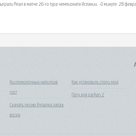
ыграли Реал в матче 26-го тура чемпионата Испании. -й минуте. 28 февр
A
Кисломолочных напитков
Как установить стори мод
гост
Патч для parkan 2
Скачать песню бутырка запах
воска