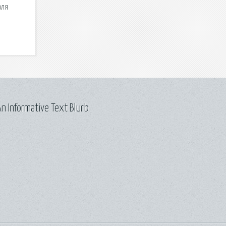
аля
n Informative Text Blurb