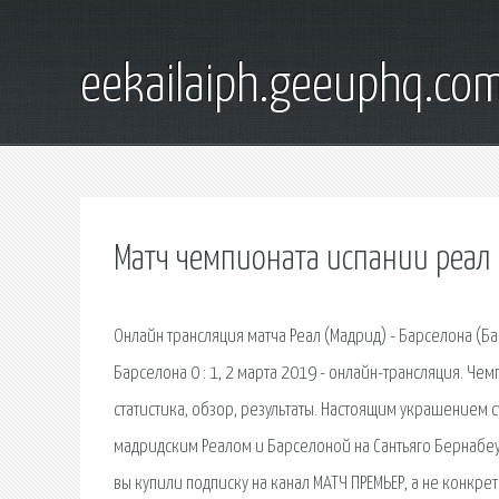
eekailaiph.geeuphq.co
Матч чемпионата испании реал
Онлайн трансляция матча Реал (Мадрид) - Барселона (Ба
Барселона 0 : 1, 2 марта 2019 - онлайн-трансляция. Чем
статистика, обзор, результаты. Настоящим украшением 
мадридским Реалом и Барселоной на Сантьяго Бернабеу 
вы купили подписку на канал МАТЧ ПРЕМЬЕР, а не конкрет