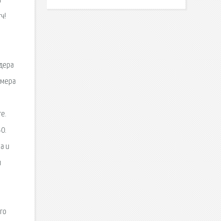
л
ч!
идера
имера
е.
0.
а и
л
го