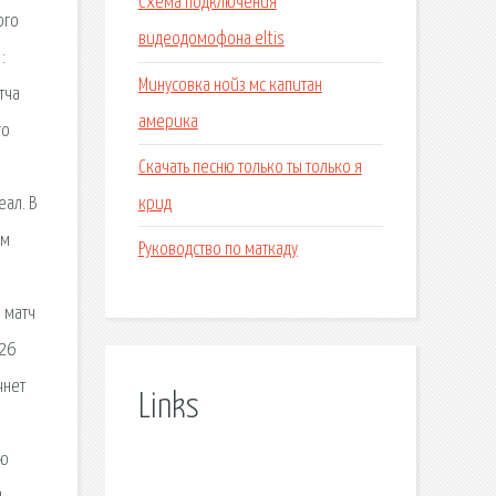
Схема подключения
ого
видеодомофона eltis
:
Минусовка нойз мс капитан
тча
америка
го
Скачать песню только ты только я
крид
ал. В
ем
Руководство по маткаду
а
, матч
 26
чнет
Links
ую