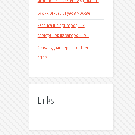
Игорь князев скачать аудиокниги
Бланк отказа от уэк в москве
Расписание пригородных
электричек на запорожье 1
Скачать драйвер на brother hl
1112r
Links