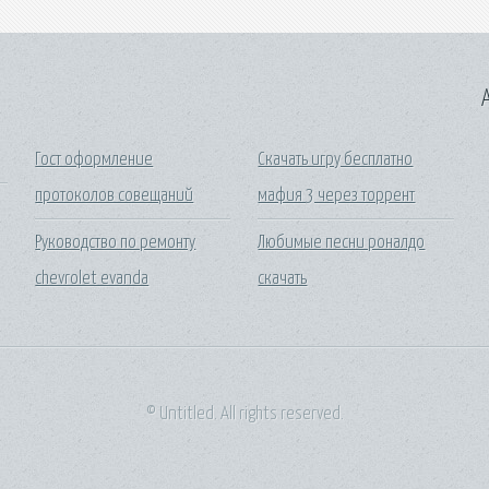
A
Гост оформление
Скачать игру бесплатно
протоколов совещаний
мафия 3 через торрент
Руководство по ремонту
Любимые песни роналдо
chevrolet evanda
скачать
© Untitled. All rights reserved.