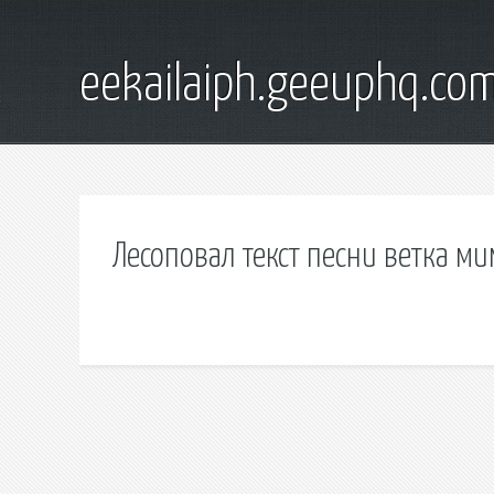
eekailaiph.geeuphq.co
Лесоповал текст песни ветка м