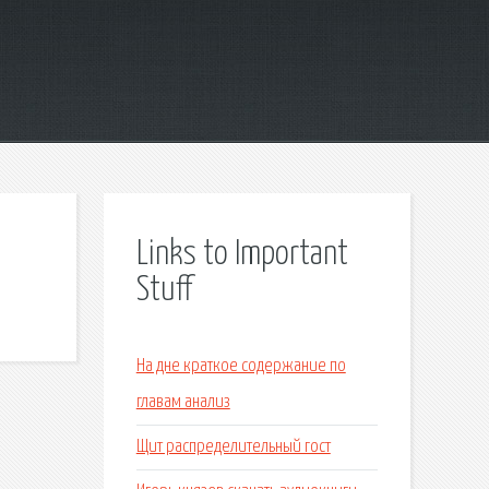
Links to Important
Stuff
На дне краткое содержание по
главам анализ
Щит распределительный гост