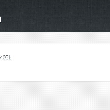
m
имозы