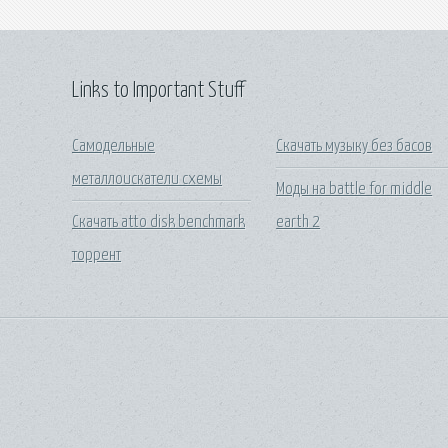
Links to Important Stuff
Самодельные
Скачать музыку без басов
металлоискатели схемы
Моды на battle for middle
Скачать atto disk benchmark
earth 2
торрент