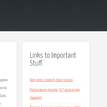
Links to Important
Stuff
здана
Bee gees tragedy текст песни
ов по
Расписание поезда 323 волгоград
быть
ташкент
о