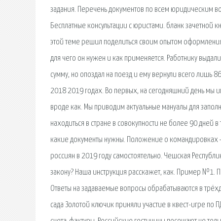
задания. Перечень документов по всем юридическим во
Бесплатные консультации с юристами. бланк зачетной к
этой теме решил поделиться своим опытом оформления с
для чего он нужен и как применяется. Работнику выдали 
сумму, но опоздал на поезд и ему вернули всего лишь 86
2018 2019 годах. Во первых, на сегодняшний день мы и
вроде как. Мы приводим актуальные мануалы для запол
находиться в стране в совокупности не более 90 дней в 
какие документы нужны. Положение о командировках —
россиян в 2019 году самостоятельно. Чешская Республик
закону? Наша инструкция расскажет, как. Пример №1. П
Ответы на задаваемые вопросы обрабатываются в трёхд
сада Золотой ключик приняли участие в квест-игре по 