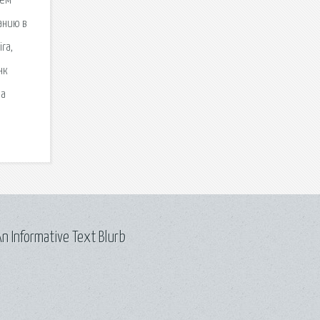
сем
анию в
ra,
нк
на
n Informative Text Blurb