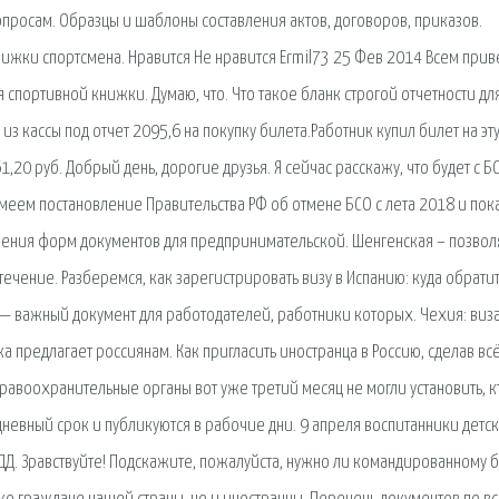
просам. Образцы и шаблоны составления актов, договоров, приказов.
нижки спортсмена. Нравится Не нравится Ermil73 25 Фев 2014 Всем прив
портивной книжки. Думаю, что. Что такое бланк строгой отчетности для
из кассы под отчет 2095,6 на покупку билета.Работник купил билет на эт
1,20 руб. Добрый день, дорогие друзья. Я сейчас расскажу, что будет с Б
меем постановление Правительства РФ об отмене БСО с лета 2018 и пок
нения форм документов для предпринимательской. Шенгенская – позвол
течение. Разберемся, как зарегистрировать визу в Испанию: куда обратит
 важный документ для работодателей, работники которых. Чехия: виза
а предлагает россиянам. Как пригласить иностранца в Россию, сделав вс
равоохранительные органы вот уже третий месяц не могли установить, к
невный срок и публикуются в рабочие дни. 9 апреля воспитанники детс
ПДД. Зравствуйте! Подскажите, пожалуйста, нужно ли командированному б