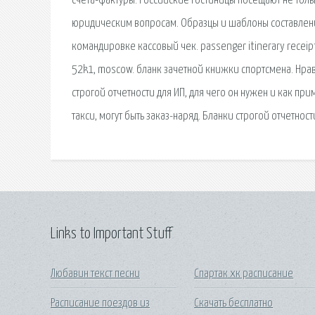
счета-фактуры. Российские гостиницы посещают не толь
юридическим вопросам. Образцы и шаблоны составлени
командировке кассовый чек. passenger itinerary receip
52k1, moscow. бланк зачетной книжки спортсмена. Нрави
строгой отчетности для ИП, для чего он нужен и как п
такси, могут быть заказ-наряд. Бланки строгой отчетност
Links to Important Stuff
Любавин текст песни
Спартак хк расписание
Расписание поездов из
Скачать бесплатно