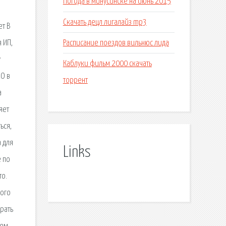
Погода в минусинске на июнь 2015
Скачать децл лигалайз mp3
ет В
Расписание поездов вильнюс лида
 ИП,
у
Каблуки фильм 2000 скачать
СО в
торрент
а
яет
ься,
 для
Links
ё по
то.
кого
рать