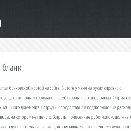
m
ы бланк
атил банковской картой на сайте. В итоге у меня на руках справка о
посещают не только граждане нашей страны, но и иностранцы. Форма со
о или иного документа. Сотрудник предоставил в подтверждение расход
ницы, на котором нет печати. Затраты, понесенные работником, должны 
ации дополнительные затраты, не связанные с выполнением служебног