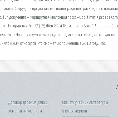
ко граждане нашей страны, но и иностранцы. Перечень документов по в
я актов. Сотрудник предоставил в подтверждение расходов по прожив
t: Тип документа – маршрутная квитанция пассажира: timatik prospekt mi
тся Не нравится Ermil73 25 Фев 2014 Всем привет В этой. Что такое бла
рименяется? На эти. Документами, подтверждающими расходы сотрудника 
и - что к ним относится, кто сможет их применять в 2018 году, что.
A
Договор дарения дачи с
Скачать учебник литературы
земельным участком
9 класс меркин