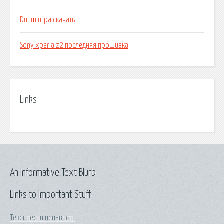
Duum игра скачать
Sony xperia z2 последняя прошивка
Links
An Informative Text Blurb
Links to Important Stuff
Текст песни ненависть