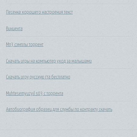
Песенка хорошего настроения текст
Винцента
Мп3 сэмплы торрент
Скачать игры на компьютер уход за малышами
Скачать игру русскую гта бесплатно
Muhtesemyuzyil s03 с торрента
Автобиография образец для службы по контракту скачать