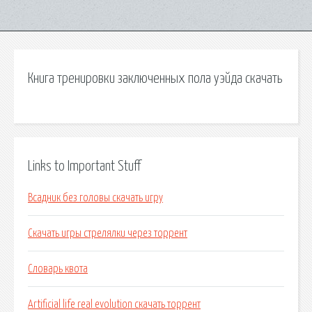
Книга тренировки заключенных пола уэйда скачать
Links to Important Stuff
Всадник без головы скачать игру
Скачать игры стрелялки через торрент
Словарь квота
Artificial life real evolution скачать торрент