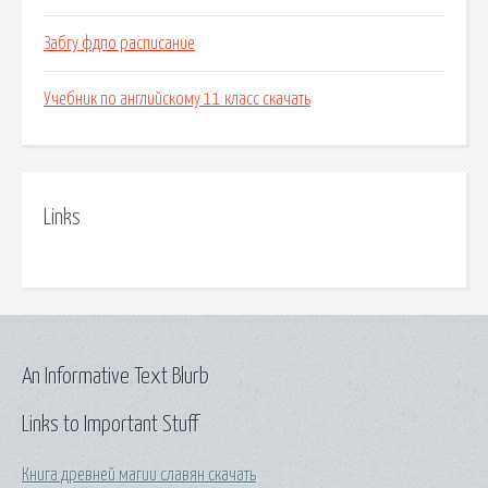
Забгу фдпо расписание
Учебник по английскому 11 класс скачать
Links
An Informative Text Blurb
Links to Important Stuff
Книга древней магии славян скачать