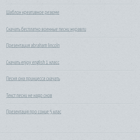
Шаблон креативное резюме
Скачать бесплатно военные песни журавли
Презентация abraham lincoln
Скачать enjoy english 1 класс
Песня она принцесса скачать
Текст песни не надо снов
Презентація про сонце 5 клас