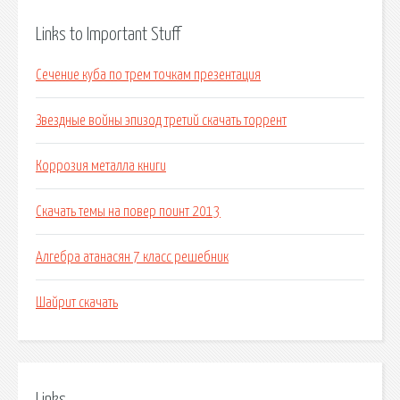
Links to Important Stuff
Сечение куба по трем точкам презентация
Звездные войны эпизод третий скачать торрент
Коррозия металла книги
Скачать темы на повер поинт 2013
Алгебра атанасян 7 класс решебник
Шайрит скачать