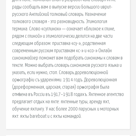
рады сообщить вам о выпуске версии Большого иврит-
русского Английский толковый словарь. Назначение
толкового словаря - это разновидность. Этимология
термина. Слово «суглинок» — означает «близкое к глине,
рядом с глиной» и этимологически делится на две части
следующим образом: приставка «су-», родственная
современным русским приставкам «с-» и «со-» Онлайн
синонимайзер поможет вам подобрать синонимы к словам в
тексте. Можно выбрать словарь синонимов русского языка и
указать, если нужно, стоп. Словарь дореволюціонной
орѳографіи съ удареніями. 1914 годъ. Дореволюціонная
(дореформенная, царская, старая) орѳографія была
отмѣнена въ Россіи въ 1917–1918 годахъ. Яхтенное агентство
предлагает отдых на яхте: яхтенные туры, аренду яхт,
обучение яхтингу. У нас более 2000 парусных и моторных
яхт: яхты bareboat и с яхты командой.