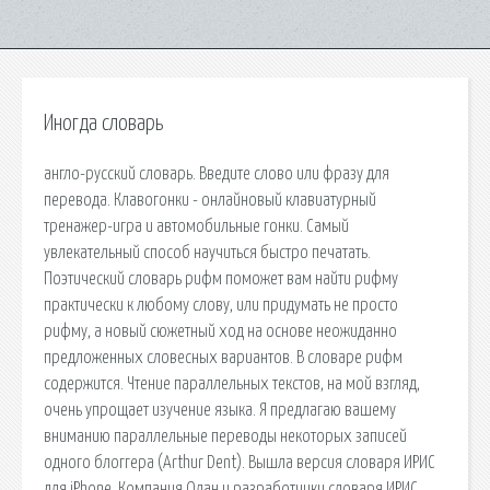
Иногда словарь
англо-русский словарь. Введите слово или фразу для
перевода. Клавогонки - онлайновый клавиатурный
тренажер-игра и автомобильные гонки. Самый
увлекательный способ научиться быстро печатать.
Поэтический словарь рифм поможет вам найти рифму
практически к любому слову, или придумать не просто
рифму, а новый сюжетный ход на основе неожиданно
предложенных словесных вариантов. В словаре рифм
содержится. Чтение параллельных текстов, на мой взгляд,
очень упрощает изучение языка. Я предлагаю вашему
вниманию параллельные переводы некоторых записей
одного блоггера (Arthur Dent). Вышла версия словаря ИРИС
для iPhone. Компания Олан и разработчики словаря ИРИС