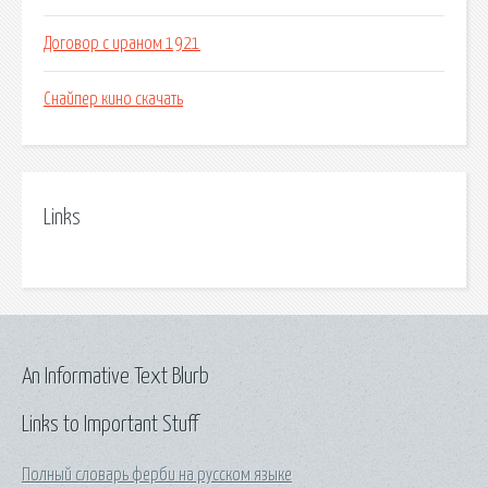
Договор с ираном 1921
Снайпер кино скачать
Links
An Informative Text Blurb
Links to Important Stuff
Полный словарь ферби на русском языке