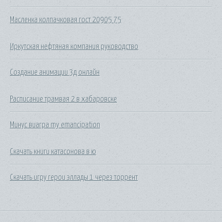
Масленка колпачковая гост 20905 75
Иркутская нефтяная компания руководство
Создание анимации 3д онлайн
Расписание трамвая 2 в хабаровске
Минус виагра my emancipation
Скачать книги катасонова в ю
Скачать игру герои эллады 1 через торрент