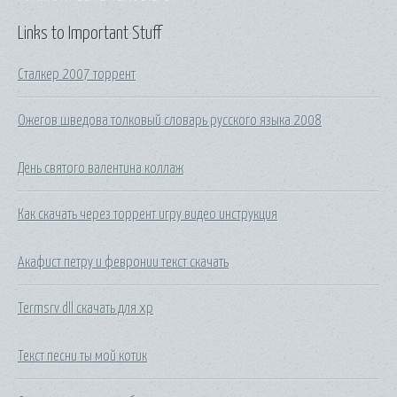
Links to Important Stuff
Сталкер 2007 торрент
Ожегов шведова толковый словарь русского языка 2008
День святого валентина коллаж
Как скачать через торрент игру видео инструкция
Акафист петру и февронии текст скачать
Termsrv dll скачать для xp
Текст песни ты мой котик