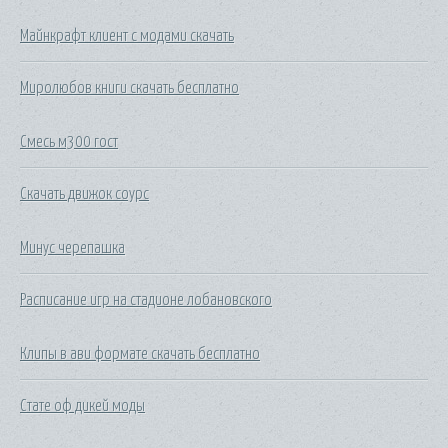
Майнкрафт клиент с модами скачать
Миролюбов книги скачать бесплатно
Смесь м300 гост
Скачать движок соурс
Минус черепашка
Расписание игр на стадионе лобановского
Клипы в ави формате скачать бесплатно
Стате оф дикей моды