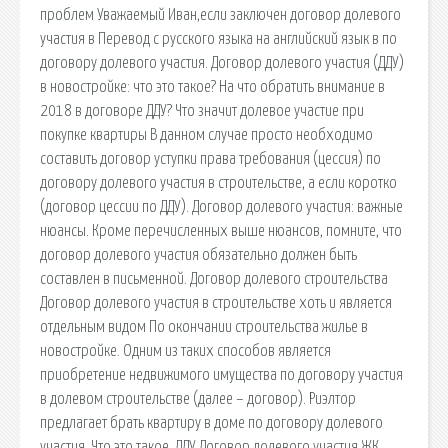
проблем Уважаемый Иван,если заключен договор долевого
участия в Перевод с русского языка на английский язык в по
договору долевого участия. Договор долевого участия (ДДУ)
в новостройке: что это такое? На что обратить внимание в
2018 в договоре ДДУ? Что значит долевое участие при
покупке квартиры В данном случае просто необходимо
составить договор уступки права требования (цессия) по
договору долевого участия в строительстве, а если коротко
(договор цессии по ДДУ). Договор долевого участия: важные
нюансы. Кроме перечисленных выше нюансов, помните, что
договор долевого участия обязательно должен быть
составлен в письменной. Договор долевого строительства
Договор долевого участия в строительстве хоть и является
отдельным видом По окончании строительства жилье в
новостройке. Одним из таких способов является
приобретение недвижимого имущества по договору участия
в долевом строительстве (далее – договор). Риэлтор
предлагает брать квартиру в доме по договору долевого
участия. Что это такое. ДДУ Договор долевого участия ЖК