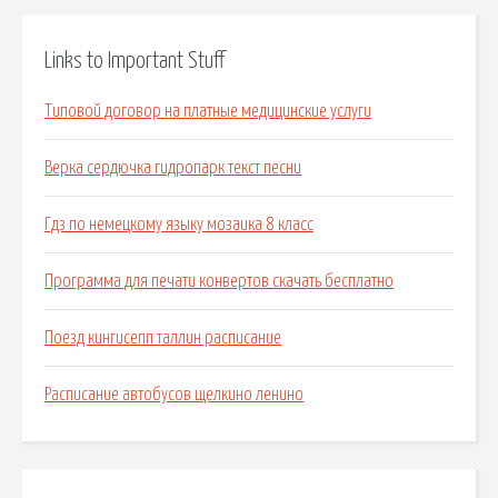
Links to Important Stuff
Типовой договор на платные медицинские услуги
Верка сердючка гидропарк текст песни
Гдз по немецкому языку мозаика 8 класс
Программа для печати конвертов скачать бесплатно
Поезд кингисепп таллин расписание
Расписание автобусов щелкино ленино