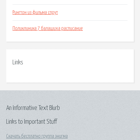
Рингтон из фильма спрут
Поликлиника 7 балашиха расписание
Links
An Informative Text Blurb
Links to Important Stuff
Скачать бесплатно группа энигма