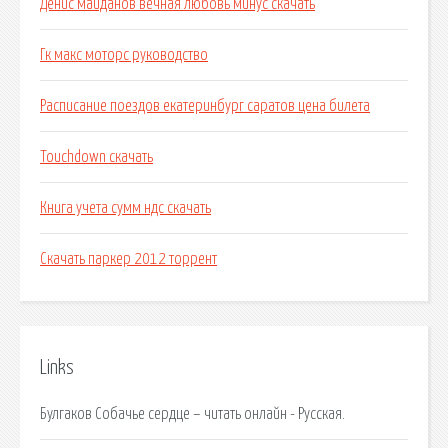
Денис майданов вечная любовь минус скачать
Гк макс моторс руководство
Расписание поездов екатеринбург саратов цена билета
Touchdown скачать
Книга учета сумм ндс скачать
Скачать паркер 2012 торрент
Links
Булгаков Собачье сердце – читать онлайн - Русская.