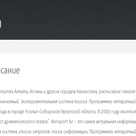
m
исание
портах Алматы, Астаны и других городов Казахстана, расписание самоле
назначенный. Экспериментальная система поиска. Программно-аппаратный
ода в городе Усолье-Сибирское Иркутской области. В 2003 году окончил
т драматического театра". Aeroport.kz – это самая актуальная информа
ая сиcтема, список запросов, поиск информации. Программно-аппаратны