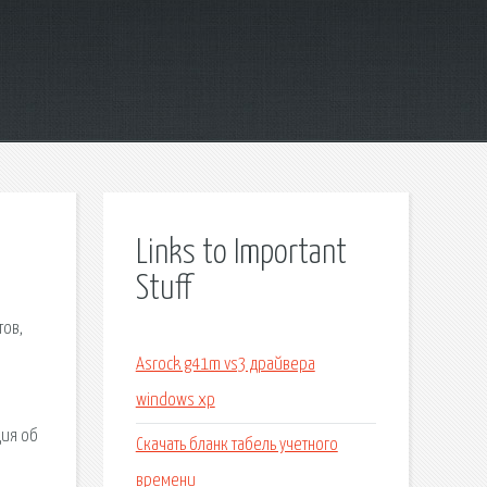
Links to Important
Stuff
тов,
Asrock g41m vs3 драйвера
windows xp
ция об
Скачать бланк табель учетного
й
времени