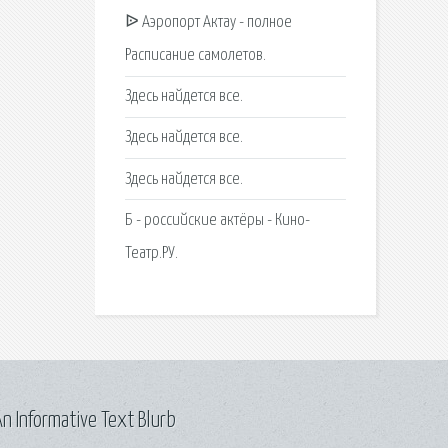
ᐉ Аэропорт Актау - полное
Расписание самолетов.
Здесь найдется все.
Здесь найдется все.
Здесь найдется все.
Б - российские актёры - Кино-
Театр.РУ.
n Informative Text Blurb