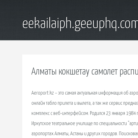
eekailaiph.geeuphq.co
Алматы кокшетау самолет расп
Aeroport.kz – это самая актуальная информация об аэро
онлайн табло прилета и вылета, а так же сервис пред
комплекс с веб-интерфейсом. Родился 23 января 1984 г
Иркутское театральное училище по специальности "артис
аэропортах Алматы, Астаны и других городов. Поисков