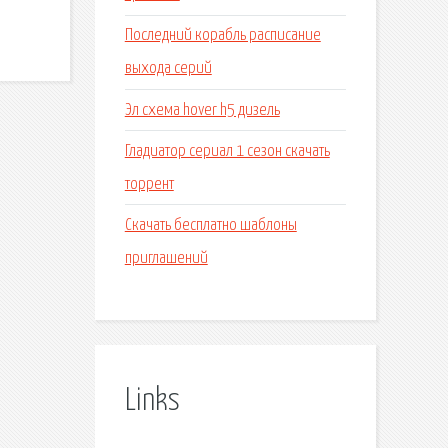
Последний корабль расписание
выхода серий
Эл схема hover h5 дизель
Гладиатор сериал 1 сезон скачать
торрент
Скачать бесплатно шаблоны
приглашений
Links